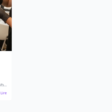
ifs,
r
Lire