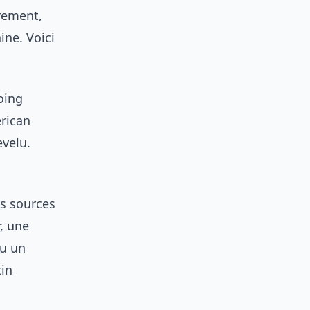
èrement,
ne. Voici
oing
rican
evelu.
s sources
, une
ou un
tin