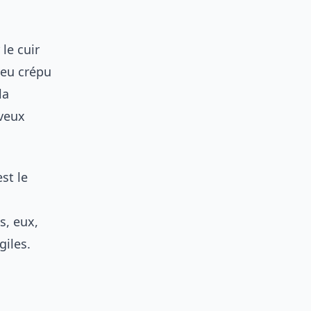
le cuir
veu crépu
la
eveux
st le
s, eux,
giles.