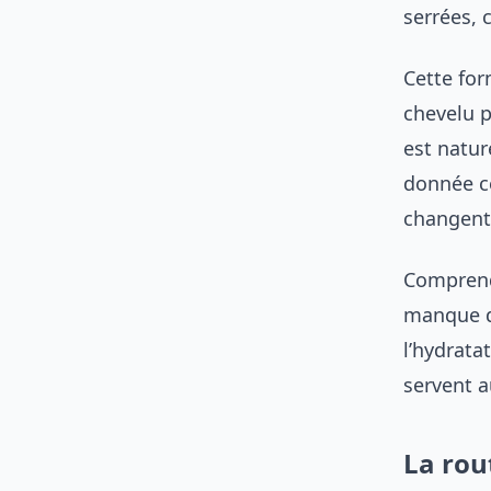
serrées, 
Cette for
chevelu p
est natur
donnée ce
changent
Comprendr
manque d’
l’hydrata
servent a
La rou