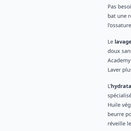
Pas besoi
bat une 
l’ossature
Le
lavag
doux sans
Academy o
Laver plu
L’
hydrata
spécialis
Huile vég
beurre po
réveille 