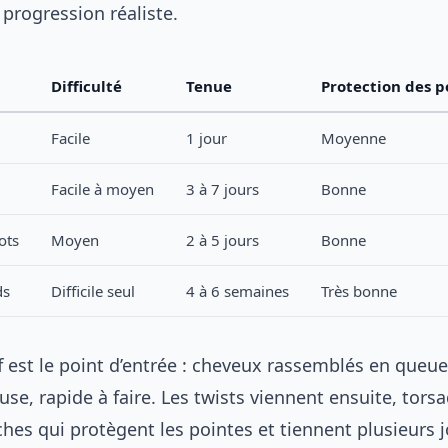
 progression réaliste.
Difficulté
Tenue
Protection des p
Facile
1 jour
Moyenne
Facile à moyen
3 à 7 jours
Bonne
ots
Moyen
2 à 5 jours
Bonne
ds
Difficile seul
4 à 6 semaines
Très bonne
ff est le point d’entrée : cheveux rassemblés en queue
se, rapide à faire. Les twists viennent ensuite, tors
es qui protègent les pointes et tiennent plusieurs j