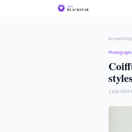
Accueil
/
Ins
Photograph
Coiff
style
2 July 2026