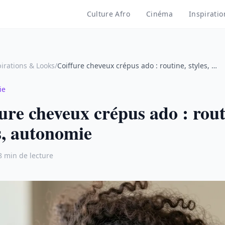
Culture Afro
Cinéma
Inspiratio
pirations & Looks
/
Coiffure cheveux crépus ado : routine, styles, …
ie
ure cheveux crépus ado : rout
s, autonomie
8 min de lecture