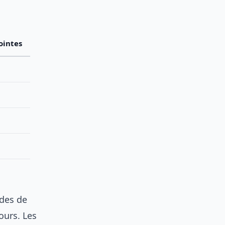
ointes
ades de
ours. Les