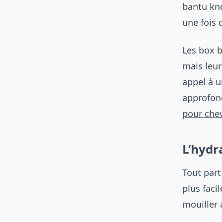
bantu kno
une fois d
Les box b
mais leur
appel à u
approfond
pour che
L’hydr
Tout part
plus faci
mouiller 