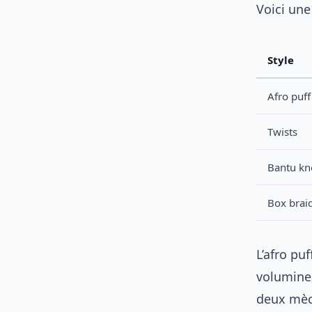
Voici une
Style
Afro puff
Twists
Bantu kn
Box brai
L’afro pu
volumineu
deux mèch