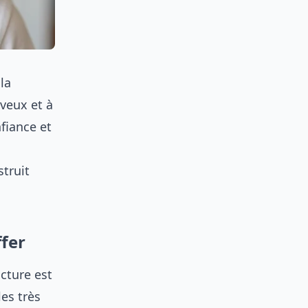
la
veux et à
fiance et
struit
ffer
ucture est
les très