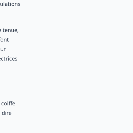
ulations
e tenue,
font
our
ectrices
coiffe
 dire