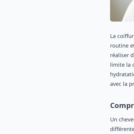
La coiffu
routine e
réaliser 
limite la
hydratati
avec la p
Compre
Un cheveu
différente