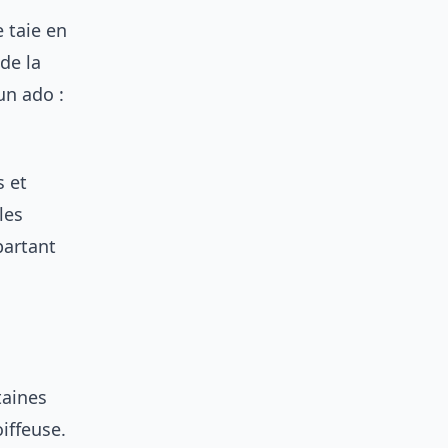
 taie en
 de la
un ado :
s et
les
partant
taines
iffeuse.