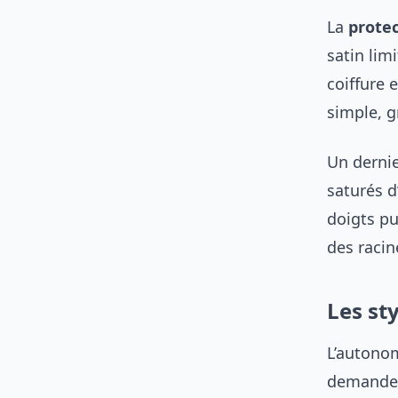
La
prote
satin lim
coiffure e
simple, g
Un dernie
saturés d
doigts pu
des racin
Les st
L’autonom
demandent