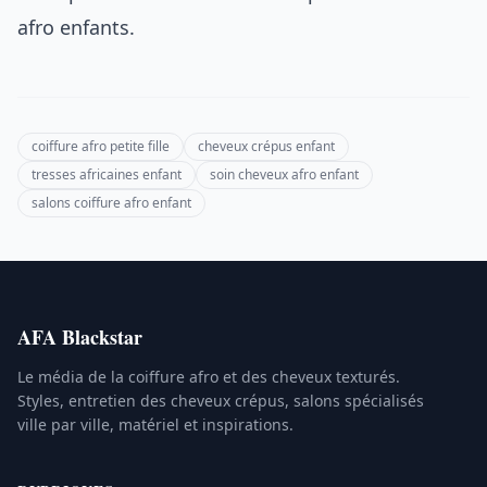
afro enfants.
coiffure afro petite fille
cheveux crépus enfant
tresses africaines enfant
soin cheveux afro enfant
salons coiffure afro enfant
AFA Blackstar
Le média de la coiffure afro et des cheveux texturés.
Styles, entretien des cheveux crépus, salons spécialisés
ville par ville, matériel et inspirations.