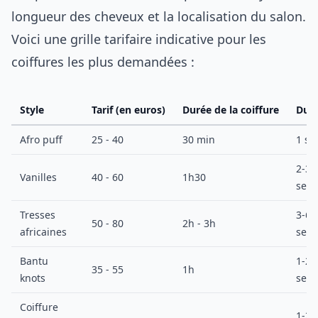
longueur des cheveux et la localisation du salon.
Voici une grille tarifaire indicative pour les
coiffures les plus demandées :
Style
Tarif (en euros)
Durée de la coiffure
Duré
Afro puff
25 - 40
30 min
1 se
2-3
Vanilles
40 - 60
1h30
sem
Tresses
3-6
50 - 80
2h - 3h
africaines
sem
Bantu
1-2
35 - 55
1h
knots
sem
Coiffure
1-2