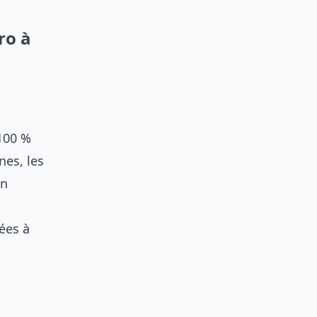
ro à
100 %
nes, les
on
ées à