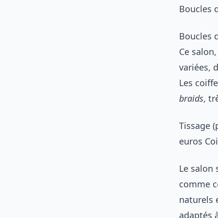
Boucles d
Boucles d
Ce salon,
variées, 
Les coiff
braids
, t
Tissage (
euros Coi
Le salon 
comme c
naturels 
adaptés à