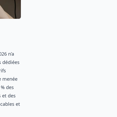
026 n’a
s dédiées
ifs
te menée
8 % des
s et des
ccables et