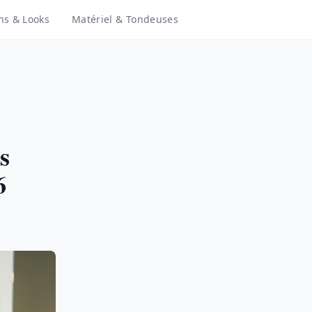
ns & Looks
Matériel & Tondeuses
s
6