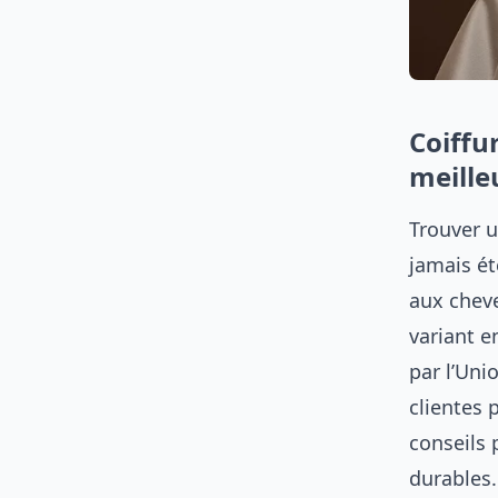
Coiffu
meille
Trouver u
jamais ét
aux cheve
variant e
par l’Uni
clientes 
conseils 
durables.