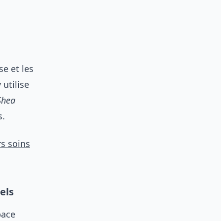
e et les
 utilise
Shea
s.
rs soins
els
pace