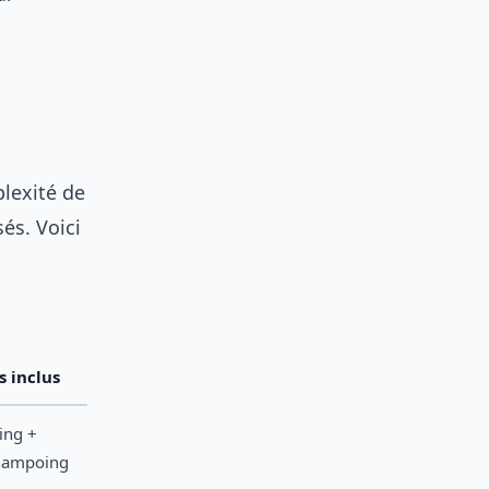
plexité de
és. Voici
s inclus
ing +
hampoing