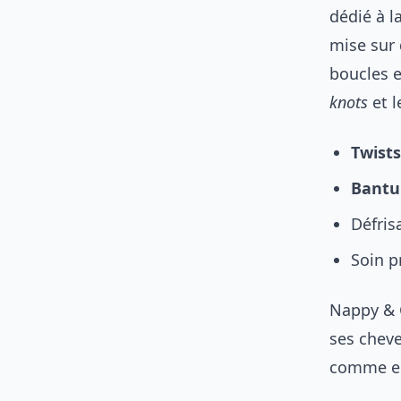
dédié à l
mise sur 
boucles e
knots
et 
Twists
Bantu
Défris
Soin p
Nappy & C
ses cheve
comme en 