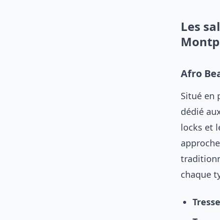
Les sa
Montpe
Afro Bea
Situé en 
dédié aux
locks et 
approche
tradition
chaque t
Tresse