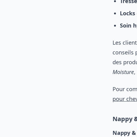
Tress
Locks 
Soin 
Les clien
conseils 
des prod
Moisture
,
Pour comp
pour che
Nappy &
Nappy &