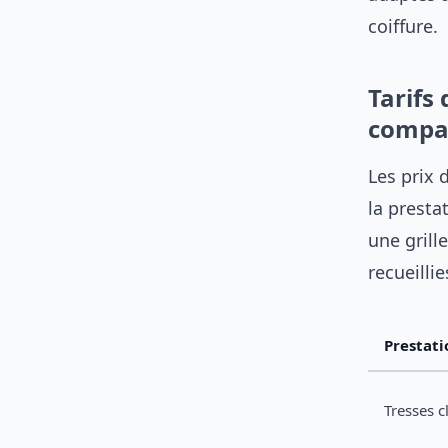
coiffure.
Tarifs 
compa
Les prix 
la presta
une grill
recueilli
Prestati
Tresses c