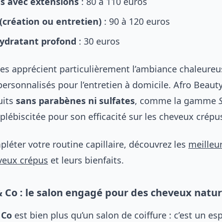
es avec extensions
: 80 à 110 euros
(création ou entretien)
: 90 à 120 euros
hydratant profond
: 30 euros
tes apprécient particulièrement l’ambiance chaleureus
personnalisés pour l’entretien à domicile. Afro Beauty
uits
sans parabènes ni sulfates
, comme la gamme
 plébiscitée pour son efficacité sur les cheveux crépu
léter votre routine capillaire, découvrez les
meilleu
veux crépus
et leurs bienfaits.
 Co : le salon engagé pour des cheveux natur
 Co
est bien plus qu’un salon de coiffure : c’est un es