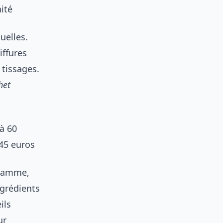
ité
uelles.
iffures
 tissages.
het
à 60
 45 euros
 gamme,
ngrédients
ils
ur