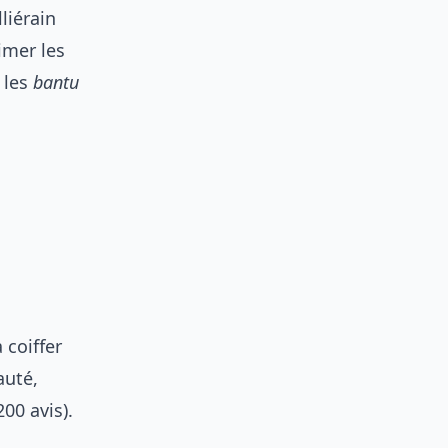
liérain
imer les
, les
bantu
 coiffer
auté,
00 avis).